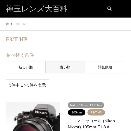
神玉レンズ大百科
検索
F3/T HP
F3/T HP
並べ替え条件
新しい順
古い順
閲覧数順
3件中 1〜3件を表示
Nikkor 105mm F1.8 Ai-s
105mm
F3/T HP
ニコン ニッコール (Nikon
Nikkor) 105mm F1.8 A…